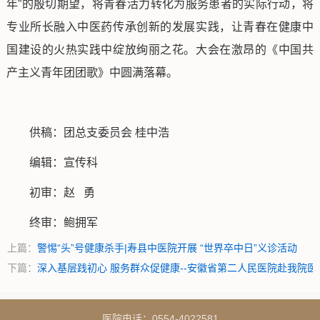
年”的殷切期望，将青春活力转化为服务患者的实际行动，将
专业所长融入中医药传承创新的发展实践，让青春在健康中
国建设的火热实践中绽放绚丽之花。大会在激昂的《中国共
产主义青年团团歌》中圆满落幕。
供稿：团总支委员会 桂中浩
编辑：宣传科
初审：赵 勇
终审：鲍拥军
上篇：
警惕“头”号健康杀手|寿县中医院开展 “世界卒中日”义诊活动
下篇：
深入基层践初心 服务群众促健康--安徽省第二人民医院赴我院
医院电话：
0554-4022581