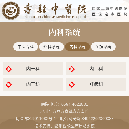
内科系统
中医专科
外科系统
内科系统
医技系统
内一科
内二科
内三科
肝病科
医院电话：
0554-4022581
地址：寿县寿春镇寿六南路
皖ICP备19011082号-1
皖公网安备 34042202000088
技术支持：酷讯智能医疗建站系统