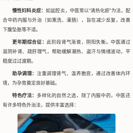
慢性妇科炎症：
如盆腔炎，中医常以“清热化瘀”为法，配
合中药内服与外治（如熏洗、灌肠），旨在减少反复，改善
下腹坠胀等不适。
更年期综合征：
此阶段肾气渐衰，阴阳失衡。中医通过
滋阴补肾、疏肝理气，帮助缓解潮热、盗汗与情绪波动，平
稳度过过渡期。
助孕调理：
注重调理肾气、温养胞宫，通过改善体内环
境，为孕育奠定良好基础。
特色疗法：
多样化的自然之选，除了内服中药，中医还
有许多特色外治法，提供丰富选择：