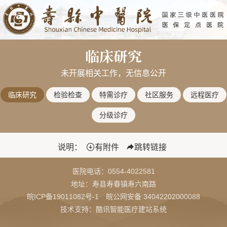
临床研究
未开展相关工作，无信息公开
临床研究
检验检查
特需诊疗
社区服务
远程医疗
分级诊疗
说明：
有附件
跳转链接
医院电话：
0554-4022581
地址：寿县寿春镇寿六南路
皖ICP备19011082号-1
皖公网安备 34042202000088
技术支持：酷讯智能医疗建站系统