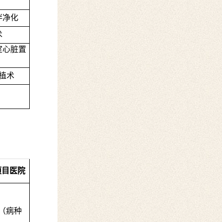
伴净化
术
室心脏置
植术
项目医院
（病种