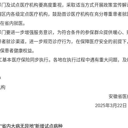
部门及试点医疗机构要高度重视，采取适当方式开展政策宣传解
辖区内各级定点医疗机构，鼓励首诊医疗机构在充分尊重患者就
在省内就医。
部门要进一步增强服务意识，为符合条件的参保群众提供暖心、
患者就诊渠道，进一步规范诊疗行为，在保障医疗安全的前提下
保患者健康权益。
工基本医疗保险同步执行。各地在执行过程中遇有重大问题，及
种
机构
安徽省医
2025
年
3
月
22
“省内大病无异地”新增试点病种