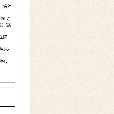
（病种
种
6-7
）
院（病
医院
种
3-6
，
种
4
，