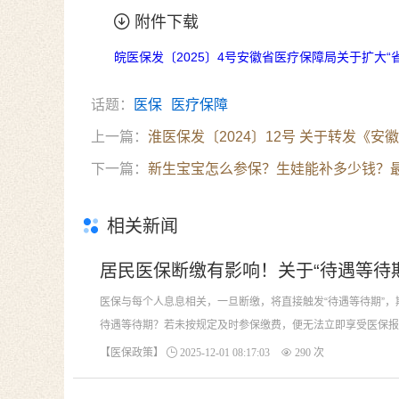
附件下载
皖医保发〔2025〕4号安徽省医疗保障局关于扩大“省内
话题：
医保
医疗保障
上一篇：
淮医保发〔2024〕12号 关于转发
下一篇：
新生宝宝怎么参保？生娃能补多少钱？
相关新闻
居民医保断缴有影响！关于“待遇等待期
医保与每个人息息相关，一旦断缴，将直接触发“待遇等待期”，
待遇等待期？若未按规定及时参保缴费，便无法立即享受医保报销
吗...
【医保政策】
2025-12-01 08:17:03
290 次