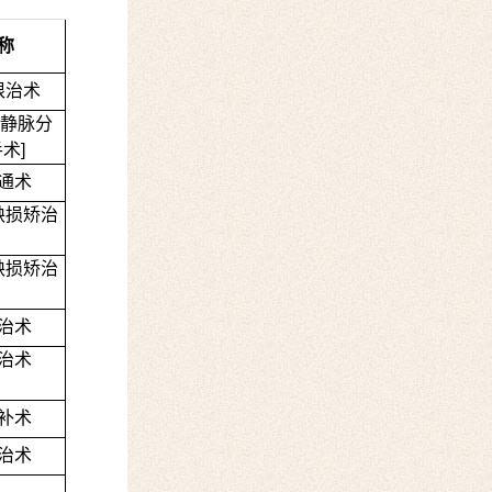
称
根治术
静脉分
手术
]
通术
缺损矫治
缺损矫治
治术
治术
补术
治术