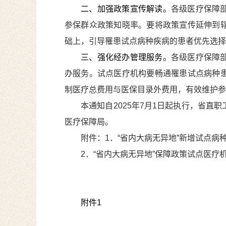
二、加强政策宣传解读。
各级医疗保障
参保群众政策知晓率。要将政策宣传延伸到
础上，引导罹患试点病种疾病的患者优先选择
三、强化经办管理服务。
各级医疗保障
办服务。试点医疗机构要畅通罹患试点病种
制医疗总费用与医保目录外费用，有效维护参
本通知自
2025
年
7
月
1
日起执行
，
省直职
医疗保障局。
附件
：
1
．
“省内大病无异地”新增试点病
2
．
“省内大病无异地”保障政策试点医疗
附件
1