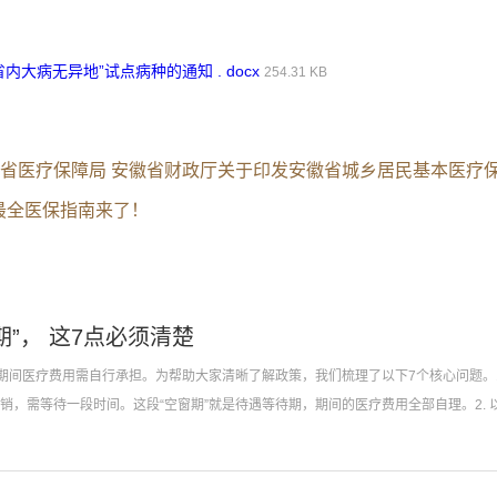
大病无异地”试点病种的通知 . docx
254.31 KB
《安徽省医疗保障局 安徽省财政厅关于印发安徽省城乡居民基本医
最全医保指南来了！
”， 这7点必须清楚
期间医疗费用需自行承担。为帮助大家清晰了解政策，我们梳理了以下7个核心问题。1
，需等待一段时间。这段“空窗期”就是待遇等待期，期间的医疗费用全部自理。2. 