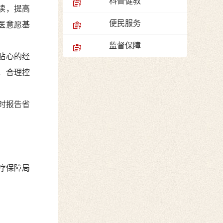
科普健教
读，提高
便民服务
医意愿基
监督保障
贴心的经
，合理控
时报告省
疗保障局
日