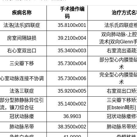
手术操作编
疾病名称
治疗方式名
码
法洛
[
法乐
]
四联症
35.8100x001
法乐氏四联症
双向肺动脉
-
上腔
房室间隔缺损
39.2100x004
流术
[
双向
Glenn
右心室双出口
35.3400x003
右室流出道疏
部分型心内膜垫
三尖瓣下移
35.7300x004
术
完全型心内膜垫
心室动脉连接不协调
35.7300x006
术
法洛三联症
35.9200x005
右室双出口矫
部分型肺静脉异位引
三尖瓣下移矫
35.1400x002
流，镰刀综合征
[Ebstein
畸形
]
冠状动脉瘘
36.9903
冠状动脉瘘修
肺动脉吊带
38.3500x002
肺动脉吊带矫