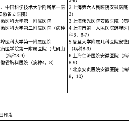
3-9
）
1
．
中国科学技术大学附属第一医
2.
上海第六人民医院安徽医院
安徽省立医院）
3
）
安徽医科大学第一附属医院
3.
上海曙光医院安徽医院（病
安徽医科大学第二附属医院（病种
4.
上海市第一人民医院蚌埠医
种
3
，
6-7
）
蚌埠医科大学第一附属医院
5.
复旦大学附属儿科医院安徽
皖南医学院第一附属医院（弋矶山
（病种
8-9
）
）（病种
3-9
）
6.
上海仁济医院安徽医院（病
安徽省胸科医院（病种
4
，
8
）
8-9
）
7.
北京安贞医院安徽医院（病
8
，
10
）
日印
发