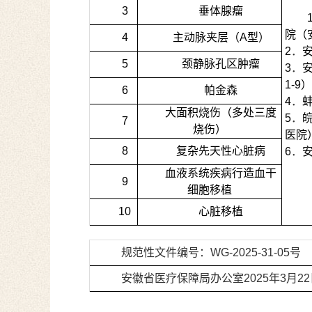
3
垂体腺瘤
院（
4
主动脉夹层（
A
型）
2
．
5
颈静脉孔区肿瘤
3
．
1-9
）
6
帕金森
4
．
大面积烧伤（多处三度
5
．
7
烧伤）
医院
8
复杂先天性心脏病
6
．
血液系统疾病行造血干
9
细胞移植
10
心脏移植
规范性文件编号：
WG-2025-31-05
号
安徽省医疗保障局办公室
2025
年
3
月
22