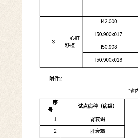
I42.000
I50.900x017
心脏
3
移植
I50.908
I50.900x018
附件
2
“省
序
试点病种（病组）
号
1
肾衰竭
2
肝衰竭